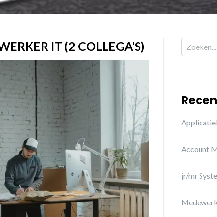
ERKER IT (2 COLLEGA’S)
Zoeken na
Recen
Applicati
Account 
jr/mr Sys
Medewerke