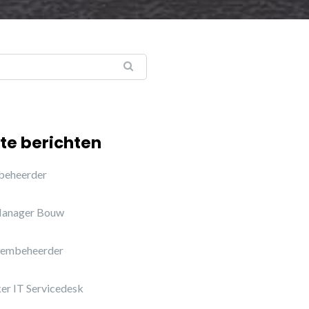
ar:
te berichten
ebeheerder
Manager Bouw
teembeheerder
r IT Servicedesk