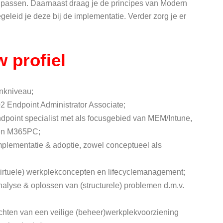
 passen. Daarnaast draag je de principes van Modern
eleid je deze bij de implementatie. Verder zorg je er
 profiel
enkniveau;
02 Endpoint Administrator Associate;
ndpoint specialist met als focusgebied van MEM/Intune,
 en M365PC;
implementatie & adoptie, zowel conceptueel als
(virtuele) werkplekconcepten en lifecyclemanagement;
nalyse & oplossen van (structurele) problemen d.m.v.
ichten van een veilige (beheer)werkplekvoorziening