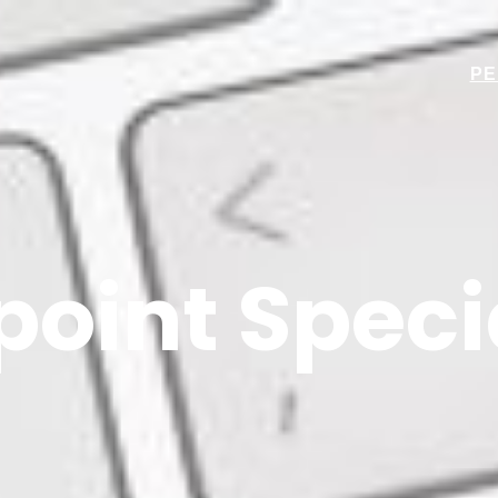
PE
oint Speci