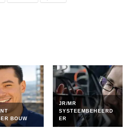
JR/MR
UNT
SYSTEEMBEHEERD
ER BOUW
ER