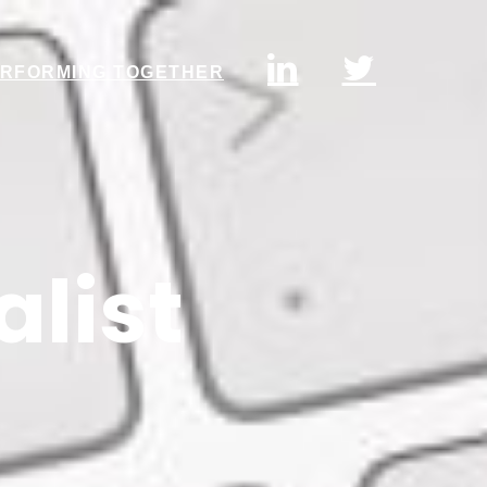
RFORMING TOGETHER
alist