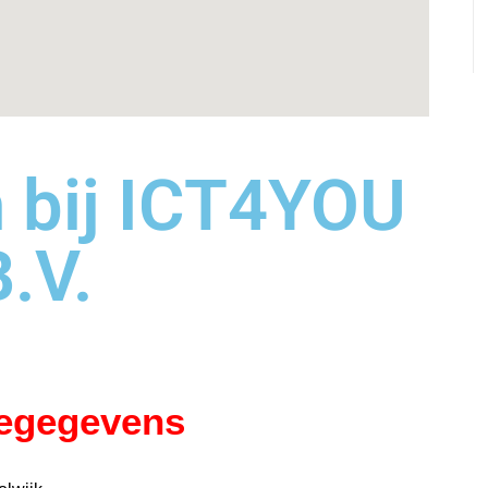
n bij ICT4YOU
B.V.
iegegevens