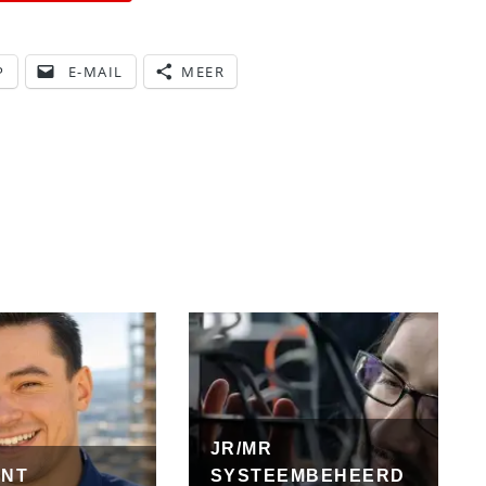
P
E-MAIL
MEER
JR/MR
UNT
SYSTEEMBEHEERD