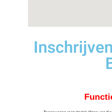
Inschrijve
Funct